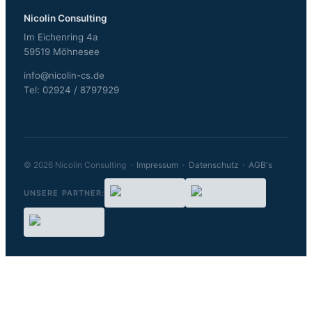
Nicolin Consulting
Im Eichenring 4a
59519 Möhnesee
info@nicolin-cs.de
Tel: 02924 / 8797929
© 2026 Nicolin Consulting ·
Impressum
·
Datenschutz
·
AGB's
UNSERE PARTNER: