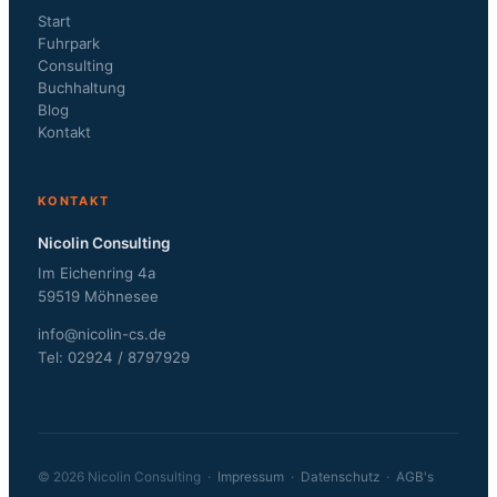
Start
Fuhrpark
Consulting
Buchhaltung
Blog
Kontakt
KONTAKT
Nicolin Consulting
Im Eichenring 4a
59519 Möhnesee
info@nicolin-cs.de
Tel: 02924 / 8797929
© 2026 Nicolin Consulting ·
Impressum
·
Datenschutz
·
AGB's