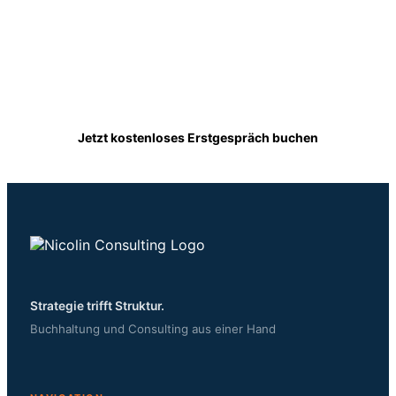
läuft.
Kostenloses Erstgespräch. In 15 Minuten klären
wir, wie wir Ihre Buchführung digital und ohne
Aufwand übernehmen.
Jetzt kostenloses Erstgespräch buchen
Strategie trifft Struktur.
Buchhaltung und Consulting aus einer Hand