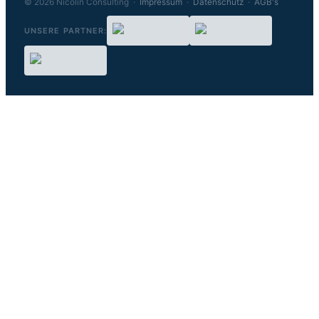
© 2026 Nicolin Consulting ·
Impressum
·
Datenschutz
·
AGB's
UNSERE PARTNER: