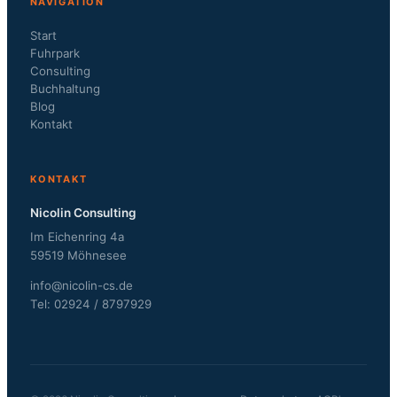
NAVIGATION
Start
Fuhrpark
Consulting
Buchhaltung
Blog
Kontakt
KONTAKT
Nicolin Consulting
Im Eichenring 4a
59519 Möhnesee
info@nicolin-cs.de
Tel: 02924 / 8797929