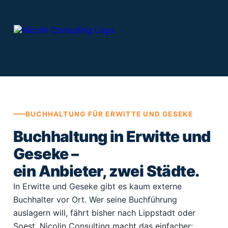
Zum
Inhalt
springen
BUCHHALTUNG FÜR ERWITTE UND GESEKE
Buchhaltung in Erwitte und
Geseke –
ein Anbieter, zwei Städte.
In Erwitte und Geseke gibt es kaum externe
Buchhalter vor Ort. Wer seine Buchführung
auslagern will, fährt bisher nach Lippstadt oder
Soest. Nicolin Consulting macht das einfacher: