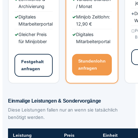
j
Archivierung
/ Monat
+
D
✓
Digitales
✓
Minijob Zeitlohn:
W
Mitarbeiterportal
12,90 €
P
ⓘ
✓
Gleicher Preis
✓
Digitales
B
für Minijobber
Mitarbeiterportal
Stundenlohn
Festgehalt
anfragen
anfragen
Einmalige Leistungen & Sondervorgänge
Diese Leistungen fallen nur an wenn sie tatsächlich
benötigt werden.
Leistung
Preis
Einheit