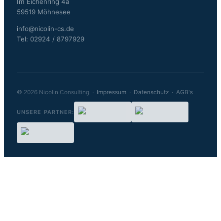
Im Eichenring 4a
59519 Möhnesee
info@nicolin-cs.de
Tel: 02924 / 8797929
© 2026 Nicolin Consulting ·
Impressum
·
Datenschutz
·
AGB's
UNSERE PARTNER: