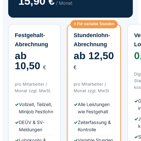
15,90 €
/ Monat
⭐ Für variable Stunden
Festgehalt-
Stundenlohn-
Ve
Abrechnung
Abrechnung
Lo
ab
ab 12,50
0
10,50
€
€
Dig
Sta
pro Mitarbeiter /
pro Mitarbeiter /
kos
Monat zzgl. MwSt.
Monat zzgl. MwSt.
✓
G
✓
Vollzeit, Teilzeit,
✓
Alle Leistungen
i
Minijob Festlohn
wie Festgehalt
✓
J
✓
DEÜV & SV-
✓
Zeiterfassung &
k
Meldungen
Kontrolle
✓
S
✓
Lohnkonto &
✓
Variable Stunden