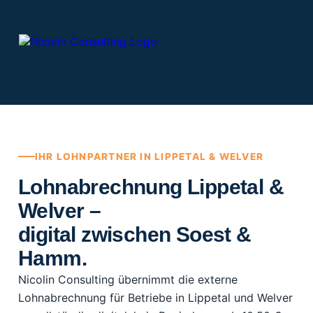
Zum
Inhalt
springen
IHR LOHNPARTNER IN LIPPETAL & WELVER
Lohnabrechnung Lippetal &
Welver –
digital zwischen Soest &
Hamm.
Nicolin Consulting übernimmt die externe
Lohnabrechnung für Betriebe in Lippetal und Welver