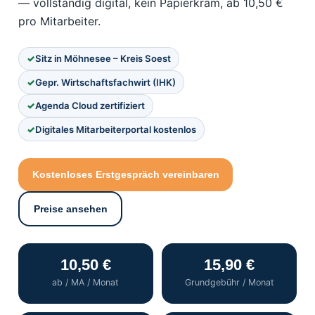
— vollständig digital, kein Papierkram, ab 10,50 €
pro Mitarbeiter.
Sitz in Möhnesee – Kreis Soest
Gepr. Wirtschaftsfachwirt (IHK)
Agenda Cloud zertifiziert
Digitales Mitarbeiterportal kostenlos
Kostenloses Erstgespräch vereinbaren
Preise ansehen
10,50 €
15,90 €
ab / MA / Monat
Grundgebühr / Monat