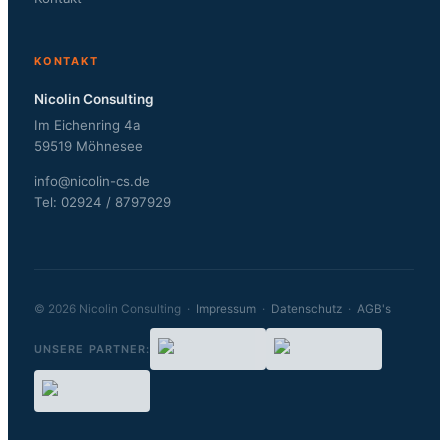
KONTAKT
Nicolin Consulting
Im Eichenring 4a
59519 Möhnesee
info@nicolin-cs.de
Tel: 02924 / 8797929
© 2026 Nicolin Consulting ·
Impressum
·
Datenschutz
·
AGB's
UNSERE PARTNER: