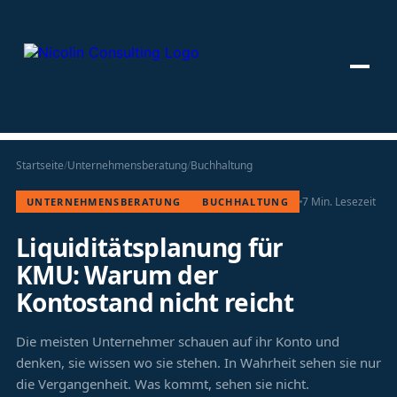
Zum
Inhalt
Startseite
/
Unternehmensberatung
/
Buchhaltung
springen
7 Min. Lesezeit
UNTERNEHMENSBERATUNG
BUCHHALTUNG
Liquiditätsplanung für
KMU: Warum der
Kontostand nicht reicht
Die meisten Unternehmer schauen auf ihr Konto und
denken, sie wissen wo sie stehen. In Wahrheit sehen sie nur
die Vergangenheit. Was kommt, sehen sie nicht.