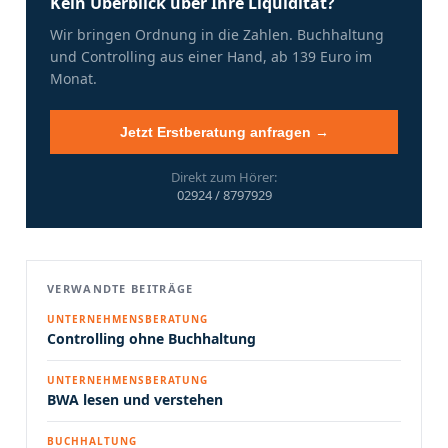
Kein Überblick über Ihre Liquidität?
Wir bringen Ordnung in die Zahlen. Buchhaltung
und Controlling aus einer Hand, ab 139 Euro im
Monat.
Jetzt Erstberatung anfragen →
Direkt zum Hörer:
02924 / 8797929
VERWANDTE BEITRÄGE
UNTERNEHMENSBERATUNG
Controlling ohne Buchhaltung
UNTERNEHMENSBERATUNG
BWA lesen und verstehen
BUCHHALTUNG