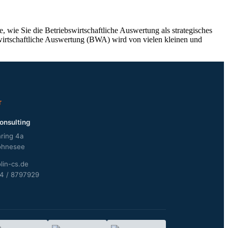
wie Sie die Betriebswirtschaftliche Auswertung als strategisches
wirtschaftliche Auswertung (BWA) wird von vielen kleinen und
T
onsulting
ring 4a
öhnesee
lin-cs.de
24 / 8797929