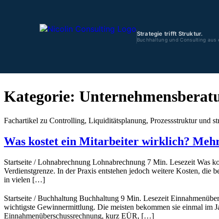
Strategie trifft Struktur.
Buchhaltung und Consulting aus 
Zum
Inhalt
Kategorie:
Unternehmensberat
springen
Fachartikel zu Controlling, Liquiditätsplanung, Prozessstruktur und st
Was kostet ein Mitarbeiter wirklich? Meh
Startseite / Lohnabrechnung Lohnabrechnung 7 Min. Lesezeit Was kos
Verdienstgrenze. In der Praxis entstehen jedoch weitere Kosten, die 
in vielen […]
Startseite / Buchhaltung Buchhaltung 9 Min. Lesezeit Einnahmenüber
wichtigste Gewinnermittlung. Die meisten bekommen sie einmal im Jah
Einnahmenüberschussrechnung, kurz EÜR, […]