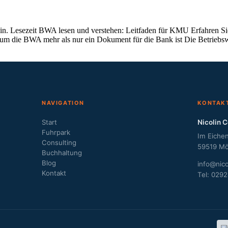
. Lesezeit BWA lesen und verstehen: Leitfaden für KMU Erfahren Sie, 
um die BWA mehr als nur ein Dokument für die Bank ist Die Betriebs
NAVIGATION
KONTAK
Start
Nicolin C
Fuhrpark
Im Eichen
Consulting
59519 M
Buchhaltung
Blog
info@nico
Kontakt
Tel: 029